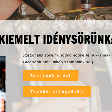
KIEMELT IDÉNYSÖRÜNK
Szezonális söreink, időről-időre felbukkannak
Facebook oldalunkon számolunk be.)
Facebook oldal
További idénysörök