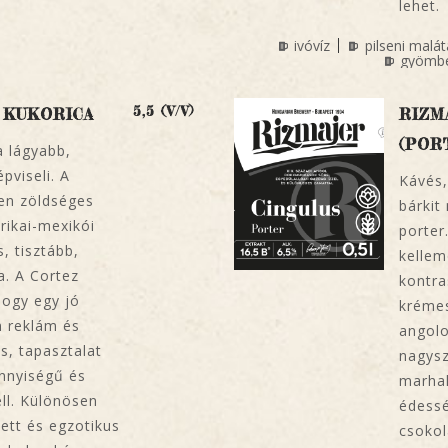
lehet.
ivóvíz
pilseni malát
gyömb
5,5 (V/V)
 KUKORICA
RIZM
(POR
a lágyabb,
pviseli. A
Kávés,
sen zöldséges
bárkit
ikai-mexikói
porter
, tisztább,
kellem
a. A Cortez
kontra
hogy egy jó
krémes
 reklám és
angolo
s, tapasztalat
nagysz
nnyiségű és
marhah
ll. Különösen
édessé
zett és egzotikus
csokol