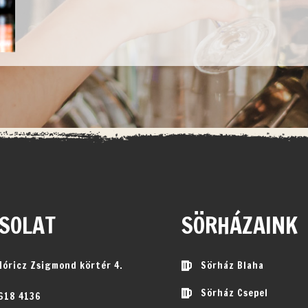
SOLAT
SÖRHÁZAINK
Móricz Zsigmond körtér 4.
Sörház Blaha
Sörház Csepel
 618 4136