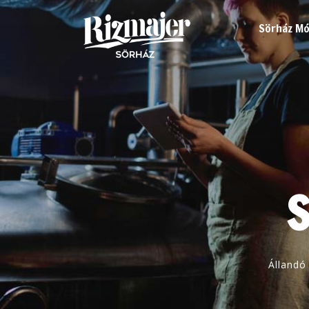
Sörház Mó
Állandó