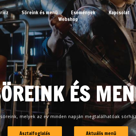
ricz
Söreink és menü
Események
Kapcsolat
Webshop
SÖREINK ÉS MEN
 söreink, melyek az év minden napján megtalálhatóak sörhá
Asztalfoglalás
Aktuális menü