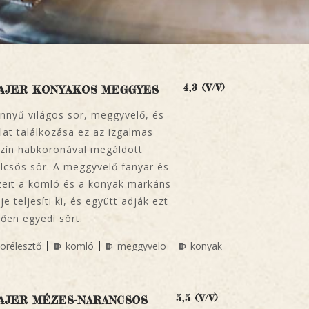
4,3 (V/V)
AJER KONYAKOS MEGGYES
nnyű világos sör, meggyvelő, és
lat találkozása ez az izgalmas
zín habkoronával megáldott
csös sör. A meggyvelő fanyar és
zeit a komló és a konyak markáns
e teljesíti ki, és együtt adják ezt
tően egyedi sört.
örélesztő
komló
meggyvelõ
konyak
5,5 (V/V)
AJER MÉZES-NARANCSOS