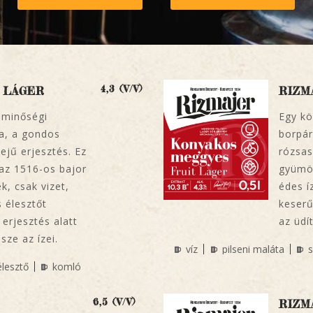
4,3 (V/V)
 LÁGER
RIZM
a minőségi
Egy kö
a, a gondos
borpár
ejű erjesztés. Ez
rózsas
 az 1516-os bajor
gyümöl
k, csak vizet,
édes í
 élesztőt
keserűj
erjesztés alatt
az üdí
ze az ízei.
víz
pilseni maláta
s
élesztő
komló
6,5 (V/V)
RIZM