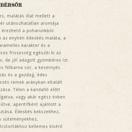
MBÉRSÖR
s, malátás illat mellett a
ér utánozhatatlan aromája
 érezhető a poharunkból.
n az enyhén édeskés maláta, a
aramelles karakter és a
sos frissesség egészíti ki az
ív, de jól adagolt gyömbéres ízt.
es félbarna sör, a kesernyés
ás és a gazdag, édes
ezés remek arányban eltalált
ozása. Télen a kandalló előtt
lgatva, vagy akár egész évben
hűtve, aperitifként ajánlott a
ztása. Édeskés kekszekhez,
s süteményekhez,
cstortákhoz kellemes kísérő