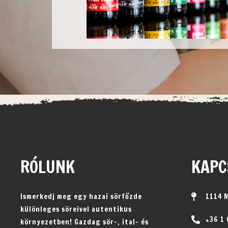
RÓLUNK
KAPC
Ismerkedj meg egy hazai sörfőzde
1114 
különleges söreivel autentikus
+36 1
környezetben! Gazdag sör-, ital- és