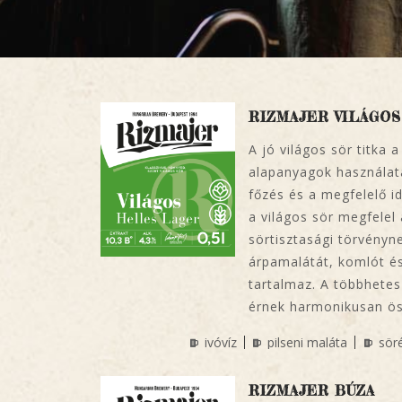
RIZMAJER VILÁGOS
A jó világos sör titka 
alapanyagok használat
főzés és a megfelelő id
a világos sör megfelel
sörtisztasági törvényne
árpamalátát, komlót és
tartalmaz. A többhetes 
érnek harmonikusan öss
ivóvíz
pilseni maláta
sör
RIZMAJER BÚZA