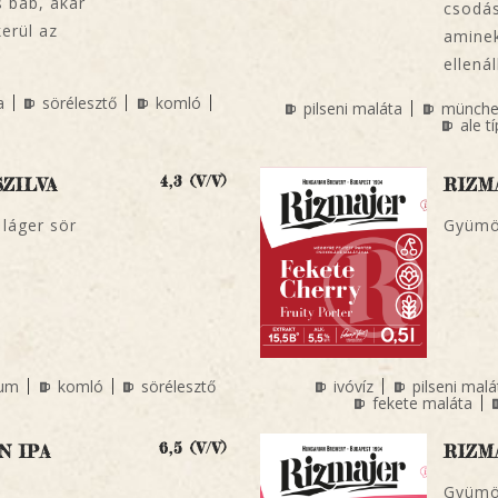
s bab, akár
csodás
erül az
aminek
ellenál
a
sörélesztő
komló
pilseni maláta
münche
ale t
4,3 (V/V)
ZILVA
RIZM
 láger sör
Gyümö
um
komló
sörélesztő
ivóvíz
pilseni malá
fekete maláta
6,5 (V/V)
N IPA
RIZM
Gyümö