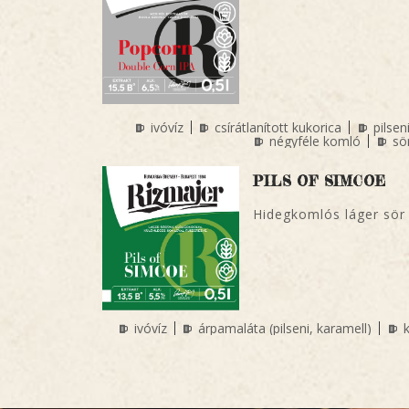
ivóvíz
csírátlanított kukorica
pilsen
négyféle komló
sö
PILS OF SIMCOE
Hidegkomlós láger sör
ivóvíz
árpamaláta (pilseni, karamell)