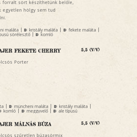
 forralt sört készíthetünk belőle,
 egyetlen hölgy sem tud
lni.
ni maláta
kristály maláta
fekete maláta
ípusú sörélesztő
komló
5,5 (V/V)
AJER FEKETE CHERRY
lcsös Porter
ta
müncheni maláta
kristály maláta
komló
meggyvelő
ale típusú
5,5 (V/V)
AJER MÁLNÁS BÚZA
lcsös szűretlen búzasörmix