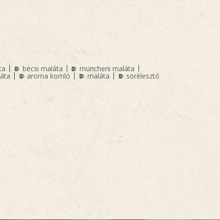
ta
bécsi maláta
müncheni maláta
láta
aroma komló
maláta
sörélesztő