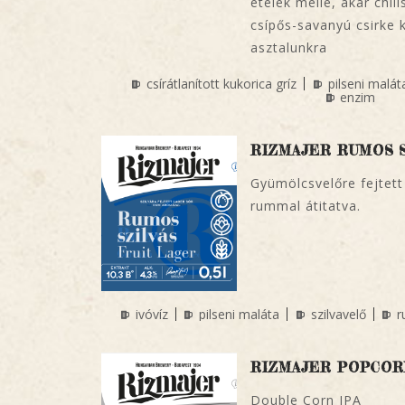
ételek mellé, akár chili
csípős-savanyú csirke k
asztalunkra
csírátlanított kukorica gríz
pilseni malát
enzim
RIZMAJER RUMOS S
Gyümölcsvelőre fejtett
rummal átitatva.
ivóvíz
pilseni maláta
szilvavelő
r
RIZMAJER POPCOR
Double Corn IPA