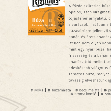
A főzde szűretlen búza
opálos, szép virágméz 
tojásfehér árnyalatú, 
elvarázsol. Illatában a 
búzasörökre jellemző 
banán és érett ananás
Ízében nem olyan könn
mint egy nyári búza, 
frissesség és a banán
ananász trió mellett te
édeskésebb világot is f
zamatos búza, melyet 
tavaszig élvezhetünk i
ivóvíz
búzamaláta
bécsi maláta
p
aroma komló
sör