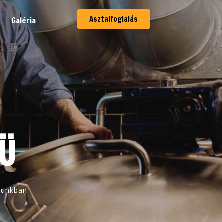
Asztalfoglalás
Galéria
Ü
zunkban.