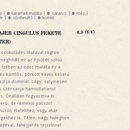
a
karamell maláta
narancs
méz
ér
sörélesztő
komló
6,5 (V/V)
AJER CINGULUS FEKETE
TER)
 csokoládés illatával rögtön
 meghódít ez az éjsötét színű
. Ízében az édes maláta és a
es komlós, pörkölt kávés keserű
sztja dominál. Lágy, selymesen
 szénsavja hamisítatlanul
s. Önállóan fogyasztva is
erű, de remekül passzol
úsos ételekhez, vagy akár
gekhez is. Télen, nagy hidegben
ádéval, fahéjjal és tejszínnel