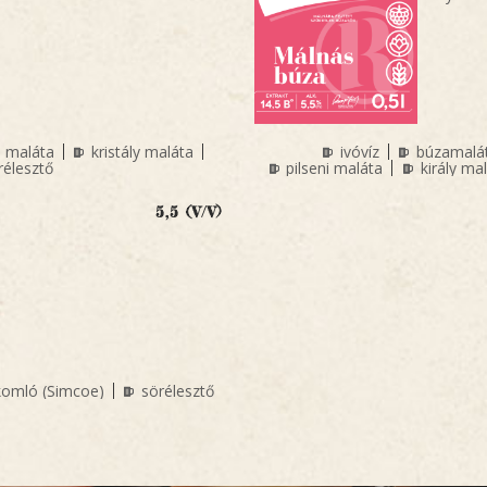
i maláta
kristály maláta
ivóvíz
búzamalá
rélesztő
pilseni maláta
király ma
5,5 (V/V)
komló (Simcoe)
sörélesztő