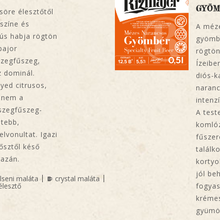
GYÖ
söre élesztőtől
színe és
A méze
dús habja rögtön
gyömb
bajor
rögtön
szegfűszeg,
Ízeibe
z dominál.
diós-k
yed citrusos,
naranc
hanem a
intenz
-szegfűszeg-
A test
ltebb,
komlóz
elvonultat. Igazi
fűszer
ősztől késő
találk
gazán.
kortyo
jól be
ilseni maláta
crystal maláta
élesztő
fogyas
kréme
gyümöl