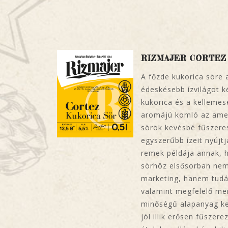
RIZMAJER CORTEZ
A főzde kukorica söre 
édeskésebb ízvilágot ké
kukorica és a kelleme
aromájú komló az amer
sörök kevésbé fűszeres
egyszerűbb ízeit nyújtj
remek példája annak, 
sörhöz elsősorban nem
marketing, hanem tudá
valamint megfelelő me
minőségű alapanyag ke
jól illik erősen fűszere