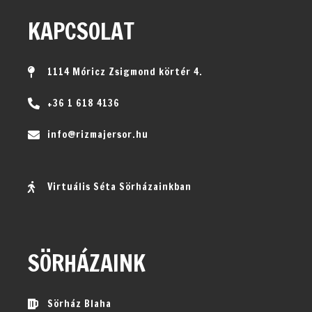
KAPCSOLAT
1114 Móricz Zsigmond körtér 4.
+36 1 618 4136
info@rizmajersor.hu
Virtuális Séta Sörházainkban
SÖRHÁZAINK
Sörház Blaha