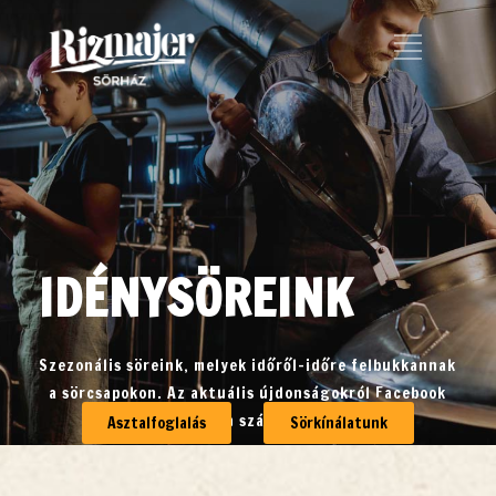
IDÉNYSÖREINK
Szezonális söreink, melyek időről-időre felbukkannak
a sörcsapokon. Az aktuális újdonságokról Facebook
oldalunkon számolunk be.
Asztalfoglalás
Sörkínálatunk