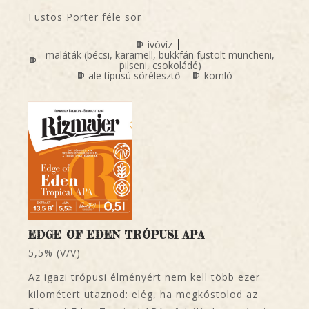
Füstös Porter féle sör
ivóvíz
maláták (bécsi, karamell, bükkfán füstölt müncheni,
pilseni, csokoládé)
ale típusú sörélesztő
komló
EDGE OF EDEN TRÓPUSI APA
5,5% (V/V)
Az igazi trópusi élményért nem kell több ezer
kilométert utaznod: elég, ha megkóstolod az