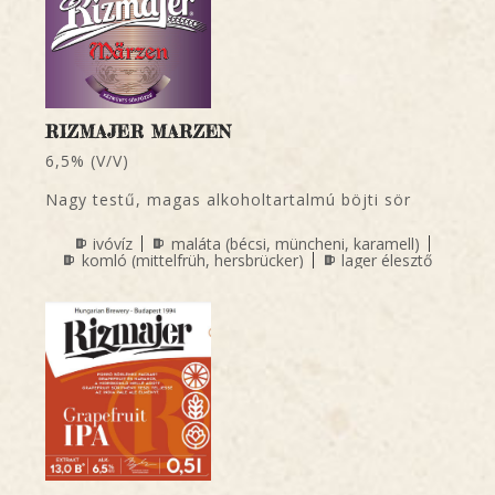
RIZMAJER MARZEN
6,5% (V/V)
Nagy testű, magas alkoholtartalmú böjti sör
ivóvíz
maláta (bécsi, müncheni, karamell)
komló (mittelfrüh, hersbrücker)
lager élesztő