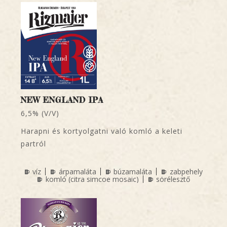
NEW ENGLAND IPA
6,5% (V/V)
Harapni és kortyolgatni való komló a keleti
partról
víz
árpamaláta
búzamaláta
zabpehely
komló (citra simcoe mosaic)
sörélesztő