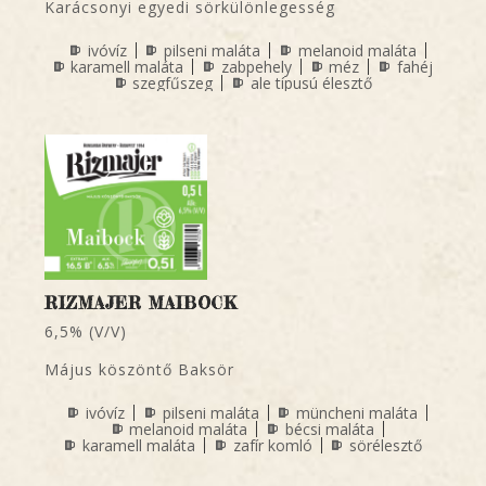
Karácsonyi egyedi sörkülönlegesség
ivóvíz
pilseni maláta
melanoid maláta
karamell maláta
zabpehely
méz
fahéj
szegfűszeg
ale típusú élesztő
RIZMAJER MAIBOCK
6,5% (V/V)
Május köszöntő Baksör
ivóvíz
pilseni maláta
müncheni maláta
melanoid maláta
bécsi maláta
karamell maláta
zafír komló
sörélesztő