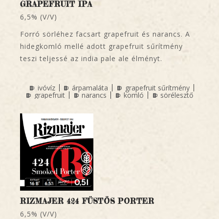
GRAPEFRUIT IPA
6,5% (V/V)
Forró sörléhez facsart grapefruit és narancs. A
hidegkomló mellé adott grapefruit sűrítmény
teszi teljessé az india pale ale élményt.
ivóvíz
árpamaláta
grapefruit sűrítmény
grapefruit
narancs
komló
sörélesztő
RIZMAJER 424 FÜSTÖS PORTER
6,5% (V/V)