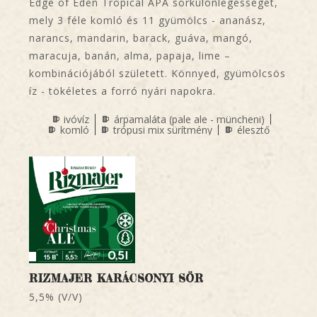
Edge of Eden Tropical APA sörkülönlegességet,
mely 3 féle komló és 11 gyümölcs - ananász,
narancs, mandarin, barack, guáva, mangó,
maracuja, banán, alma, papaja, lime –
kombinációjából született. Könnyed, gyümölcsös
íz - tökéletes a forró nyári napokra.
ivóvíz
árpamaláta (pale ale - müncheni)
komló
trópusi mix sürítmény
élesztő
RIZMAJER KARÁCSONYI SÖR
5,5% (V/V)