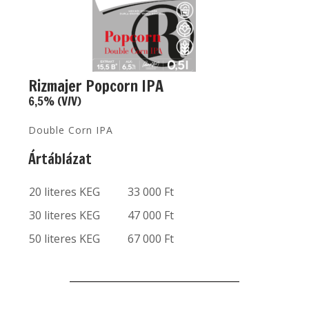
Rizmajer Popcorn IPA
6,5% (V/V)
Double Corn IPA
Ártáblázat
20 literes KEG
33 000 Ft
30 literes KEG
47 000 Ft
50 literes KEG
67 000 Ft