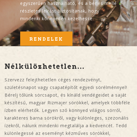
egyszerűen használható, és a bérlés mellé
részletes leírást biztosítanak, hogy
mindenki könnyedén kezelhesse.
RENDELEK
Nélkülözhetetlen...
Szervezz felejthetetlen céges rendezvényt,
születésnapot vagy csapatépítőt egyedi sörélménnyel!
Bérelj tőlünk sörcsapot, és kínáld vendégeidet a saját
készítésű, magyar Rizmajer sörökkel, amelyek többféle
ízben elérhetők. Legyen szó könnyed világos sörről,
karakteres barna sörökről, vagy különleges, szezonális
ízekről, nálunk mindenki megtalálja a kedvencét. Tedd
különlegessé az eseményt kézműves sörökkel,