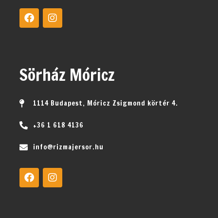
Sörház Móricz
1114 Budapest, Móricz Zsigmond körtér 4.
+36 1 618 4136
info@rizmajersor.hu