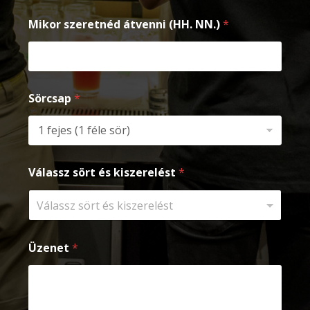
Mikor szeretnéd átvenni (HH. NN.)
*
Sörcsap
*
*
N
Válassz sört és kiszerelést
*
k
N
i
.
s
)
z
k
e
i
r
s
Üzenet
*
e
z
l
e
é
r
s
e
t
l