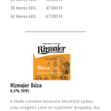
30 literes KEG
47 000 Ft
50 literes KEG
67 000 Ft
Rizmajer Búza
6,5% (V/V)
A főzde szűretlen búzasöre élesztőtől opálos,
szép virágméz színe és tojásfehér árnyalatú, dús