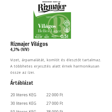
Rizmajer Világos
4,3% (V/V)
Vizet, árpamalátát, komlót és élesztőt tartalmaz.
A többhetes erjesztés alatt érnek harmonikusan
össze az ízei.
Ártáblázat
20 literes KEG
22 000 Ft
30 literes KEG
27 000 Ft
50 literes KEG
38 000 Ft