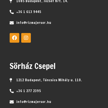
1085 Budapest, József Krt. 14.
+36 1 613 9445
info@rizmajersor.hu
Sörház Csepel
1212 Budapest, Táncsics Mihály u. 110.
+36 1 277 2395
info@rizmajersor.hu