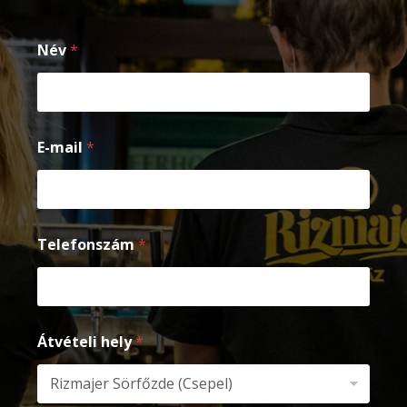
Név
*
E-mail
*
Telefonszám
*
Átvételi hely
*