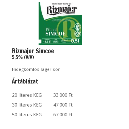
Rizmajer Simcoe
5,5% (V/V)
Hidegkomlós láger sör
Ártáblázat
20 literes KEG
33 000 Ft
30 literes KEG
47 000 Ft
50 literes KEG
67 000 Ft