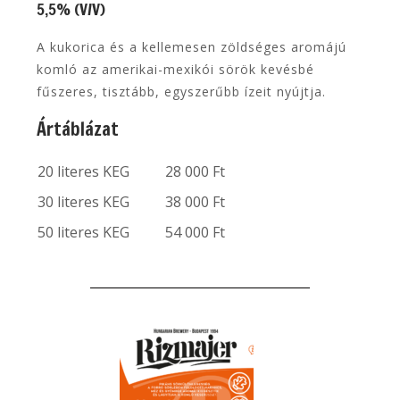
5,5% (V/V)
A kukorica és a kellemesen zöldséges aromájú
komló az amerikai-mexikói sörök kevésbé
fűszeres, tisztább, egyszerűbb ízeit nyújtja.
Ártáblázat
20 literes KEG
28 000 Ft
30 literes KEG
38 000 Ft
50 literes KEG
54 000 Ft