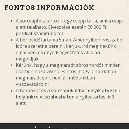
FONTOS INFORMÁCIÓK
A sörcsaphoz tartozik egy csepp tálca, ami a csap
alatt található. Elvesztése esetén 20.000 Ft
pótdíjat számítunk fel.
A bérlet időtartama 5 nap. Amennyiben hosszabb
időre szeretne bérelni, kérjük, írd meg nekünk
emailben, és egyedi egyeztetés alapján
megoldjuk.
Kérünk, hogy a megmaradt söröshordót minden
esetben hozd vissza. Fontos, hogy a hordóban
megmaradt sört nem áll módunkban
visszavásárolni.
A hordókat és a sörcsapokat
bármelyik átvételi
helyünkre visszahozhatod
a nyitvatartási idő
alatt.