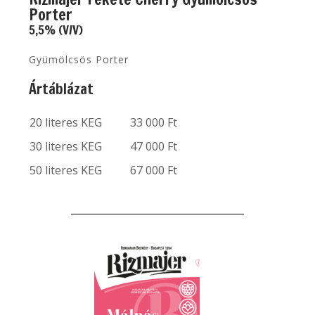
Porter
5,5% (V/V)
Gyümölcsös Porter
Ártáblázat
20 literes KEG
33 000 Ft
30 literes KEG
47 000 Ft
50 literes KEG
67 000 Ft