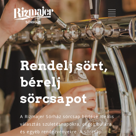
Rendelj sört,
bérelj
sörcsapot
A Rizmajer Sörház sörcsap bérlése ideális
választás születésnapokra, céges bulikra
és egyéb rendezvényekre. A sörcsap