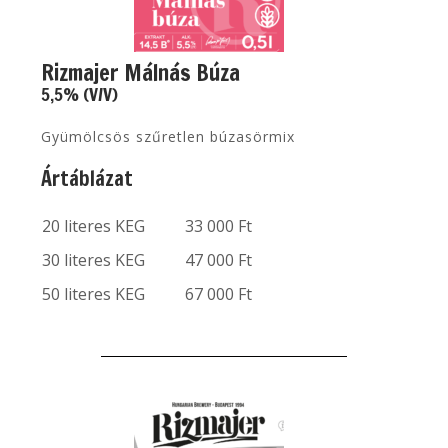
Rizmajer Málnás Búza
5,5% (V/V)
Gyümölcsös szűretlen búzasörmix
Ártáblázat
20 literes KEG
33 000 Ft
30 literes KEG
47 000 Ft
50 literes KEG
67 000 Ft