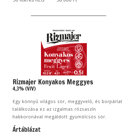
Rizmajer Konyakos Meggyes
4,3% (V/V)
Egy könnyű világos sör, meggyvelő, és borpárlat
találkozása ez az izgalmas rózsaszín
habkoronával megáldott gyümölcsös sör.
Ártáblázat