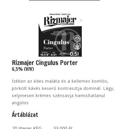
Rizmajer Cingulus Porter
6,5% (V/V)
Ízében az édes maláta és a kellemes komlós,
pörkölt kávés keserű kontrasztja dominál. Lágy,
selymesen krémes szénsavja hamisítatlanul
angolos
Ártáblázat
20 literes KEG
33 000 Ft