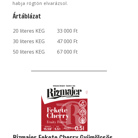
habja rögtön elvarázsol.
Ártáblázat
20 literes KEG
33 000 Ft
30 literes KEG
47 000 Ft
50 literes KEG
67 000 Ft
Rizmajer Fekete Cherry Gyümölcsös