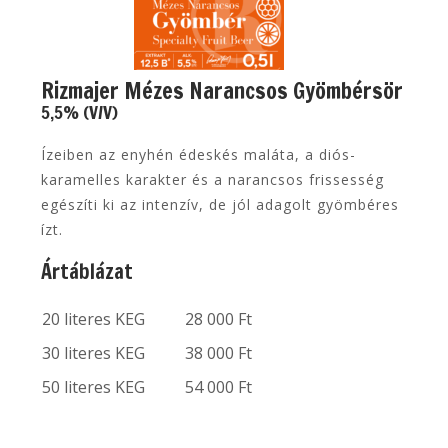
Rizmajer Mézes Narancsos Gyömbérsör
5,5% (V/V)
Ízeiben az enyhén édeskés maláta, a diós-
karamelles karakter és a narancsos frissesség
egészíti ki az intenzív, de jól adagolt gyömbéres
ízt.
Ártáblázat
20 literes KEG
28 000 Ft
30 literes KEG
38 000 Ft
50 literes KEG
54 000 Ft